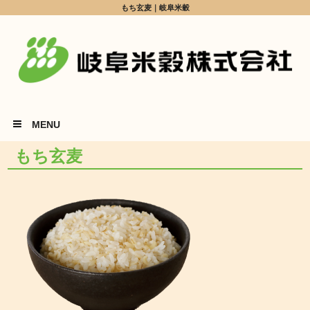
もち玄麦｜岐阜米穀
MENU
もち玄麦